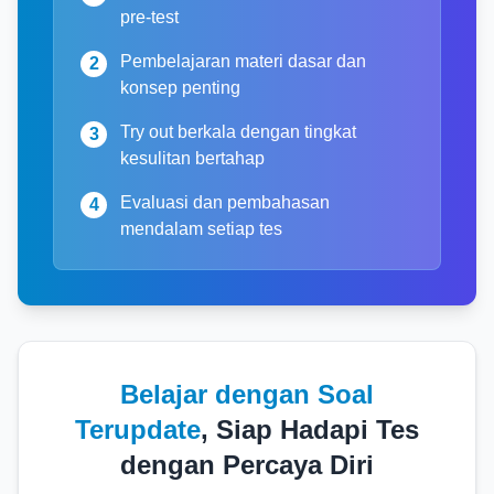
pre-test
Pembelajaran materi dasar dan
2
konsep penting
Try out berkala dengan tingkat
3
kesulitan bertahap
Evaluasi dan pembahasan
4
mendalam setiap tes
Belajar dengan Soal
Terupdate
,
Siap Hadapi Tes
dengan Percaya Diri