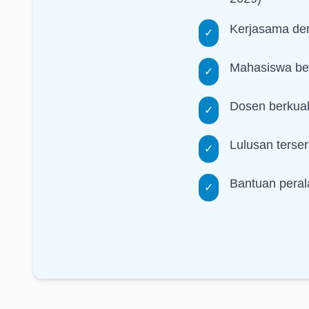
Kerjasama deng
✓
Mahasiswa ber
✓
Dosen berkuali
✓
Lulusan terse
✓
Bantuan perala
✓